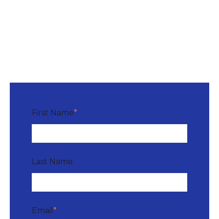
First Name
*
Last Name
Email
*