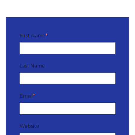
First Name
*
Last Name
Email
*
Website