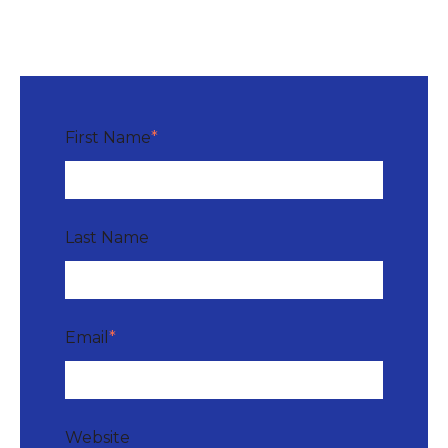
First Name
*
Last Name
Email
*
Website