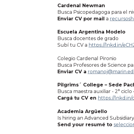
Cardenal Newman
Busca Psicopedagoga para el ni
Enviar CV por mail
a
recursos
Escuela Argentina Modelo
Busca docentes de grado
Subí tu CV a
https://lnkd.in/eC
Colegio Cardenal Pironio
Busca Profesores de Science pa
Enviar CV a
romanoj@marin.ed
Pilgrims´ College – Sede Pa
Busca maestra auxiliar - 2° ciclo 
Cargá tu CV en
https://lnkd.i
Academia Argüello
Is hiring an Advanced Subsidiar
Send your resumé to
selecci