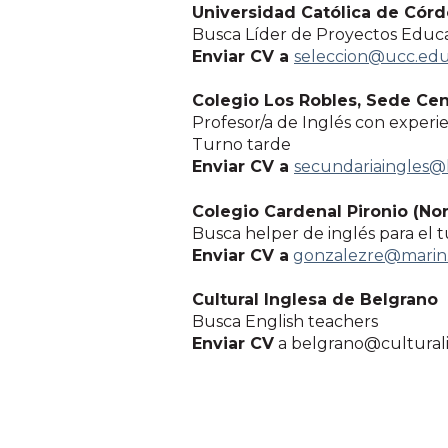
Universidad Católica de Cór
Busca Líder de Proyectos Educa
Enviar CV a
seleccion@ucc.edu
Colegio Los Robles, Sede Cen
Profesor/a de Inglés con experi
Turno tarde
Enviar CV a
secundariaingles@l
Colegio Cardenal Pironio (Nor
Busca helper de inglés para el tu
Enviar CV a
gonzalezre@marin.
Cultural Inglesa de Belgrano
Busca English teachers
Enviar CV
a belgrano@cultural