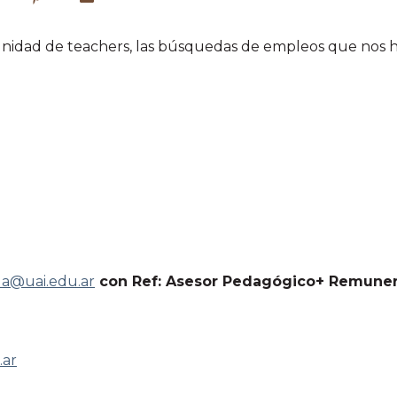
idad de teachers, las
búsquedas de empleos
que nos h
a@uai.edu.ar
con Ref: Asesor Pedagógico+ Remuner
.ar