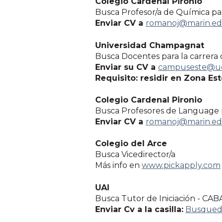
Colegio Cardenal Pironio
Busca Profesor/a de Química pa
Enviar CV a
romanoj@marin.ed
Universidad Champagnat
Busca Docentes para la carrera
Enviar su CV a
campuseste@uc
Requisito: residir en Zona Es
Colegio Cardenal Pironio
Busca Profesores de Language 
Enviar CV a
romanoj@marin.ed
Colegio del Arce
Busca Vicedirector/a
Más info en
www.pickapply.com
UAI
Busca Tutor de Iniciación - CAB
Enviar Cv a la casilla:
Busqued