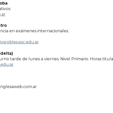
doba
tivos
.ar
tro
encia en exámenes internacionales.
osrobles.esc.edu.ar
delta)
rno tarde de lunes a viernes. Nivel Primario. Horas titula
edu.ar
inglesaweb.com.ar