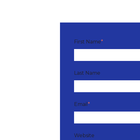
First Name
*
Last Name
Email
*
Website