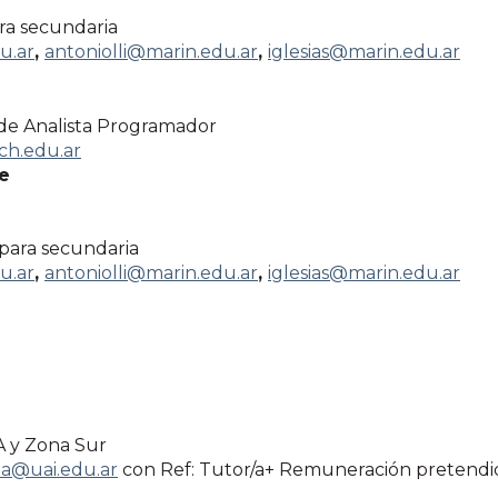
ra secundaria
u.ar
,
antoniolli@marin.edu.ar
,
iglesias@marin.edu.ar
 de Analista Programador
h.edu.ar
te
para secundaria
u.ar
,
antoniolli@marin.edu.ar
,
iglesias@marin.edu.ar
A y Zona Sur
a@uai.edu.ar
con Ref: Tutor/a+ Remuneración pretendi