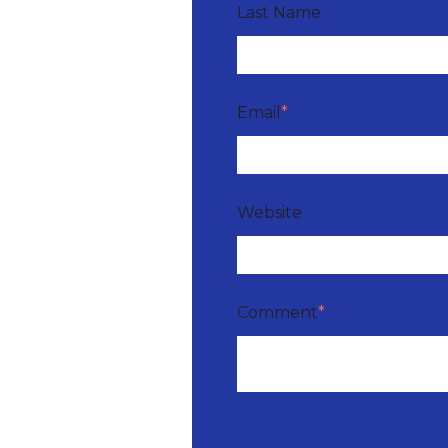
Last Name
Email
*
Website
Comment
*