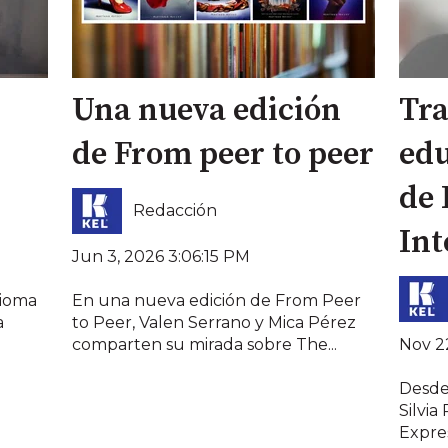
Una nueva edición
Tr
de From peer to peer
edu
de 
Redacción
Int
Jun 3, 2026 3:06:15 PM
dioma
En una nueva edición de From Peer
a
to Peer, Valen Serrano y Mica Pérez
Nov 2
comparten su mirada sobre The...
Desde
Silvia
Expres