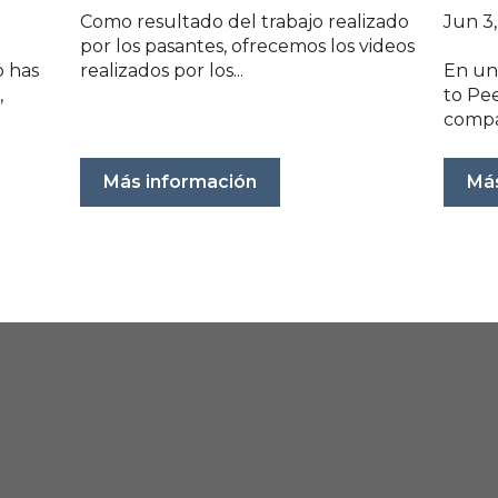
Jun 3,
Como resultado del trabajo realizado
por los pasantes, ofrecemos los videos
o has
realizados por los...
En un
,
to Pe
compa
Más información
Más