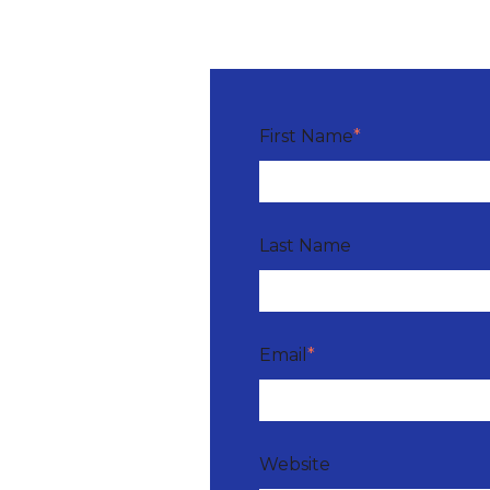
First Name
*
Last Name
Email
*
Website