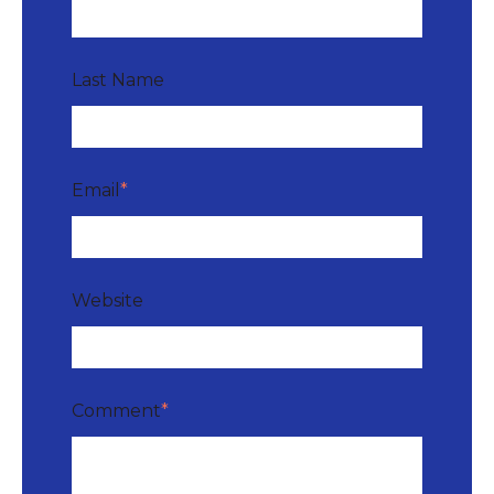
Last Name
Email
*
Website
Comment
*